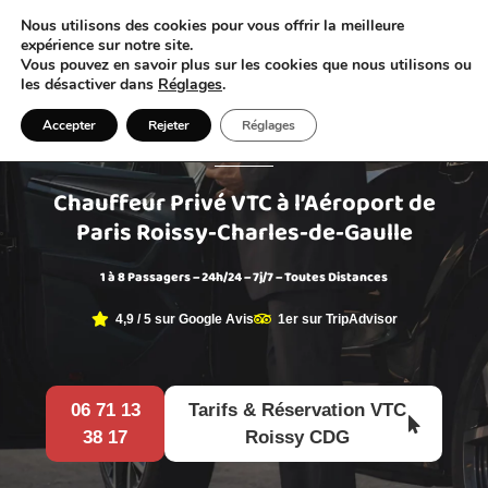
Nous utilisons des cookies pour vous offrir la meilleure
Réserver mon VTC
expérience sur notre site.
Vous pouvez en savoir plus sur les cookies que nous utilisons ou
les désactiver dans
Réglages
.
VTC ROISSY CDG
Accepter
Rejeter
Réglages
Chauffeur Privé VTC à l’Aéroport de
Paris Roissy-Charles-de-Gaulle
1 à 8 Passagers – 24h/24 – 7j/7 – Toutes Distances
4,9 / 5 sur Google Avis
1er sur TripAdvisor
06 71 13
Tarifs & Réservation VTC
38 17
Roissy CDG