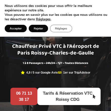
Nous utilisons des cookies pour vous offrir la meilleure
Réserver mon VTC
expérience sur notre site.
Vous pouvez en savoir plus sur les cookies que nous utilisons ou
les désactiver dans
Réglages
.
VTC ROISSY CDG
Accepter
Rejeter
Réglages
Chauffeur Privé VTC à l’Aéroport de
Paris Roissy-Charles-de-Gaulle
1 à 8 Passagers – 24h/24 – 7j/7 – Toutes Distances
4,9 / 5 sur Google Avis
1er sur TripAdvisor
06 71 13
Tarifs & Réservation VTC
38 17
Roissy CDG